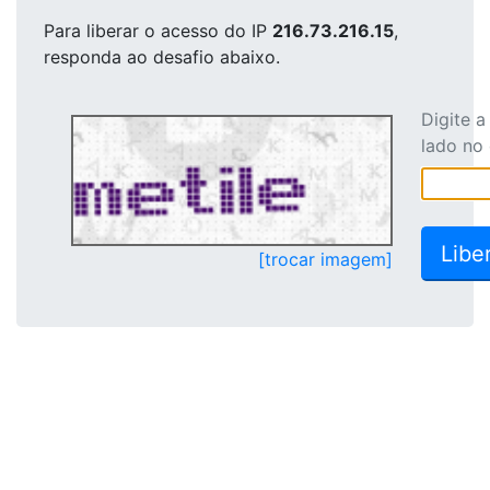
Para liberar o acesso
do IP
216.73.216.15
,
responda ao desafio abaixo.
Digite 
lado no
[trocar imagem]